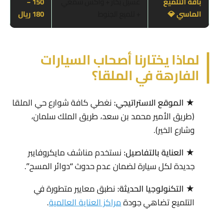
باقة التلميع
غسيل بخار + واكس شمعي
150 –
الماسي 💎
+ تلميع الجنوط
180 ريال
لماذا يختارنا أصحاب السيارات
الفارهة في الملقا؟
★
الموقع الاستراتيجي:
نغطي كافة شوارع حي الملقا
(طريق الأمير محمد بن سعد، طريق الملك سلمان،
وشارع الخير).
★
العناية بالتفاصيل:
نستخدم مناشف مايكروفايبر
جديدة لكل سيارة لضمان عدم حدوث “دوائر المسح”.
★
التكنولوجيا الحديثة:
نطبق معايير متطورة في
التلميع تضاهي جودة
مراكز العناية العالمية
.