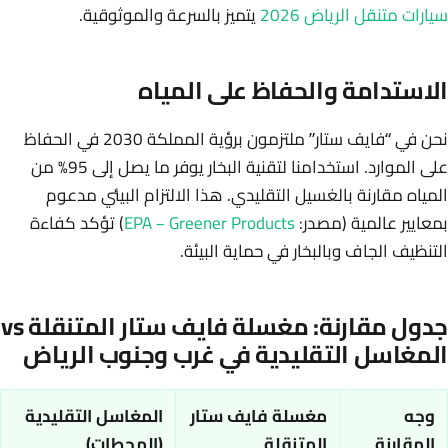
سيارات متنقل الرياض 2026
يتميز بالسرعة والموثوقية.
الاستدامة والحفاظ على المياه
نحن في “فايف ستار” ملتزمون برؤية المملكة 2030 في الحفاظ
على الموارد. استخدامنا لتقنية البخار يوفر ما يصل إلى 95% من
المياه مقارنة بالغسيل التقليدي. هذا الالتزام البيئي مدعوم
بمعايير عالمية (مصدر:
EPA – Greener Products
) تؤكد كفاءة
التنظيف الجاف وبالبخار في حماية البيئة.
جدول مقارنة: مغسلة فايف ستار المتنقلة vs
المغاسل التقليدية في غرب وجنوب الرياض
وجه
مغسلة فايف ستار
المغاسل التقليدية
المقارنة
المتنقلة
(المحطات)