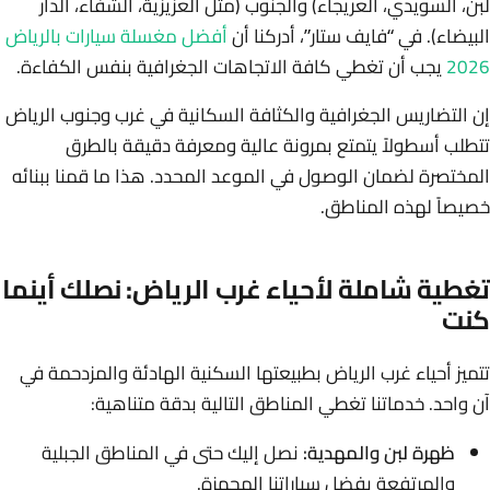
لبن، السويدي، العريجاء) والجنوب (مثل العزيزية، الشفاء، الدار
البيضاء). في “فايف ستار”، أدركنا أن
أفضل مغسلة سيارات بالرياض
2026
يجب أن تغطي كافة الاتجاهات الجغرافية بنفس الكفاءة.
إن التضاريس الجغرافية والكثافة السكانية في غرب وجنوب الرياض
تتطلب أسطولاً يتمتع بمرونة عالية ومعرفة دقيقة بالطرق
المختصرة لضمان الوصول في الموعد المحدد. هذا ما قمنا ببنائه
خصيصاً لهذه المناطق.
تغطية شاملة لأحياء غرب الرياض: نصلك أينما
كنت
تتميز أحياء غرب الرياض بطبيعتها السكنية الهادئة والمزدحمة في
آن واحد. خدماتنا تغطي المناطق التالية بدقة متناهية:
ظهرة لبن والمهدية:
نصل إليك حتى في المناطق الجبلية
والمرتفعة بفضل سياراتنا المجهزة.