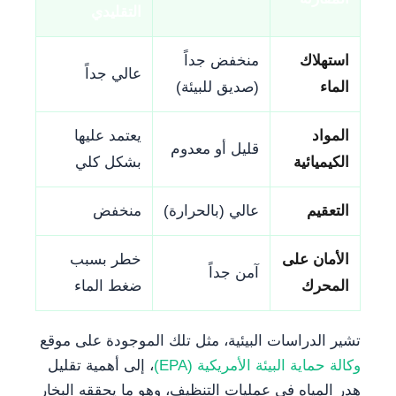
التقليدي
استهلاك
منخفض جداً
عالي جداً
الماء
(صديق للبيئة)
المواد
يعتمد عليها
قليل أو معدوم
الكيميائية
بشكل كلي
التعقيم
عالي (بالحرارة)
منخفض
الأمان على
خطر بسبب
آمن جداً
المحرك
ضغط الماء
تشير الدراسات البيئية، مثل تلك الموجودة على موقع
وكالة حماية البيئة الأمريكية (EPA)
، إلى أهمية تقليل
هدر المياه في عمليات التنظيف، وهو ما يحققه البخار