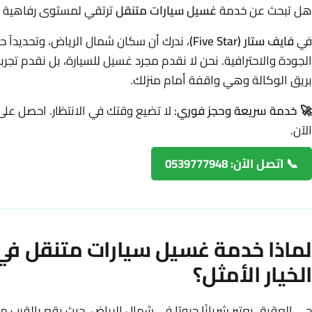
هل تبحث عن خدمة
غسيل سيارات متنقل
ترتقي لمستوى رفاهية س
في
فايف ستار (Five Star)
، ندرك أن سكان شمال الرياض، وتحديداً ح
الجودة والاحترافية. نحن لا نقدم مجرد غسيل للسيارة، بل نقدم تجرب
بريق الوكالة وهي واقفة أمام منزلك.
🚀 خدمة سريعة وحجز فوري:
لا تضيع وقتك في الانتظار. احصل عل
الآن.
📞 اتصل الآن: 0539777948
لماذا خدمة غسيل سيارات متنقل ف
الخيار الأمثل؟
حي العقيق يعتبر شريانًا حيويًا في شمال الرياض، حيث يقع بالقرب 