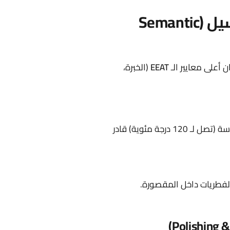
تقنيات فايف ستار: أكثر من مجرد غسيل (Semantic
أعلى معايير الـ
EEAT
(الخبرة،
البخار لدينا ليس مجرد ماء ساخن. إنه بخار مضغوط بدرجة حرارة مدروسة (تصل لـ 120 درجة مئوية) قادر
الفطريات داخل المقصورة.