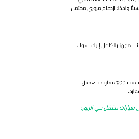
ئًا واحدًا: ازدحام مروري محتمل
نا المجهز بالكامل إليك. سواء
التي تستهلك كميات مياه أقل بنسبة 90% مقارنة بالغسيل
سيارات متنقل حي الربيع: