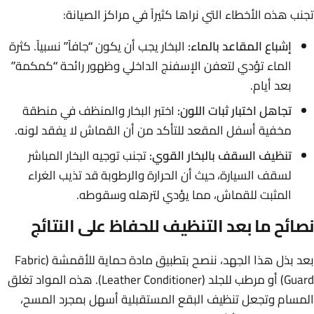
تجنب هذه الأخطاء التي نراها كثيراً في مراكز الصيانة:
إشباع المقاعد بالماء:
البخار يجب أن يكون “جافاً” نسبياً. كثرة
الماء تؤدي لتعفن الإسفنج الداخلي وظهور رائحة “كمكمة”
بعد أيام.
تجاهل اختبار ثبات اللون:
اختبر البخار والمنظف في منطقة
مخفية أسفل المقعد للتأكد من أن القماش لا يفقد لونه.
تنظيف السقف بالبخار القوي:
تجنب توجيه البخار المباشر
لسقف السيارة، حيث أن الحرارة والرطوبة قد تذيب الغراء
المثبت للقماش، مما يؤدي لترهله وسقوطه.
نصائح ما بعد التنظيف للحفاظ على النتائج
بعد بذل هذا الجهد، ننصح بتطبيق مادة حماية للأقمشة (Fabric
Guard) أو مرطب للجلد (Leather Conditioner). هذه المواد تغلق
المسام وتجعل تنظيف البقع المستقبلية أسهل بمجرد المسح،