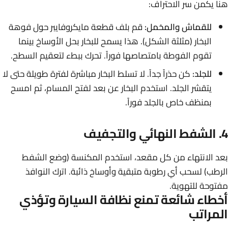
هنا يكمن سر الاحتراف:
للقماش والمخمل:
قم بلف قطعة مايكروفايبر حول فوهة
البخار (مثلثة الشكل). هذا يسمح للبخار بحل الأوساخ بينما
تقوم الفوطة بامتصاصها فوراً. تحرك ببطء لتعقيم السطح.
للجلد:
كن حذراً جداً. لا تسلط البخار مباشرة لفترة طويلة حتى لا
يتقشر الجلد. استخدم البخار عن بعد لفتح المسام، ثم امسح
بمنظف خاص بالجلد فوراً.
4. الشفط النهائي والتجفيف
بعد الانتهاء من كل مقعد، استخدم المكنسة (وضع الشفط
الرطب) لسحب أي رطوبة متبقية وأوساخ ذائبة. اترك النوافذ
مفتوحة للتهوية.
أخطاء شائعة تمنع نظافة السيارة وتؤذي
المراتب