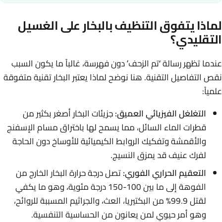
لماذا يتفوق التنظيف بالبخار على الغسيل
التقليدي؟
عندما تظهر رسالة ‘تم الزحف’ دون فهرسة، غالباً ما يكون السبب
نقص التفاصيل التقنية. هنا نوضح لماذا يعتبر البخار تقنية متفوقة
علمياً:
التغلغل الفيزيائي العميق:
جزيئات البخار أصغر بكثير من
قطرات الماء السائل، مما يسمح لها باختراق مسام الإسفنج
والأقمشة وتفكيك الروابط الكيميائية للأوساخ دون الحاجة
لفرك عنيف قد يمزق النسيج.
التعقيم الحراري الفوري:
تصل درجة حرارة البخار الخارج من
الفوهة إلى ما بين 100-150 درجة مئوية، وهو ما يكفي
لقتل 99.9% من البكتيريا، العث، والجراثيم المسببة للروائح،
وهو أمر حيوي لمن يعانون من الحساسية التنفسية.