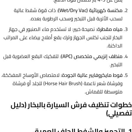
مكنسة كهربائية (Wet/Dry Vac):
ذات قوة شفط عالية
لسحب الأتربة قبل التبخير وسحب الرطوبة بعده.
مياه مقطرة:
نصيحة خبير: لا تستخدم ماء الصنبور في جهاز
البخار لتجنب تكلس الجهاز وترك بقع أملاح بيضاء على المراتب
الداكنة.
منظف إنزيمي متخصص (APC):
لتفكيك البقع العضوية قبل
التبخير.
فوط مايكروفايبر عالية الجودة:
لامتصاص الأوساخ المفككة،
وفرشاة شعر ناعمة (Horse Hair Brush) للجلد أو فرشاة
متوسطة للقماش.
خطوات تنظيف فرش السيارة بالبخار (دليل
تفصيلي)
1. التجهيز والشفط الجاف العميق